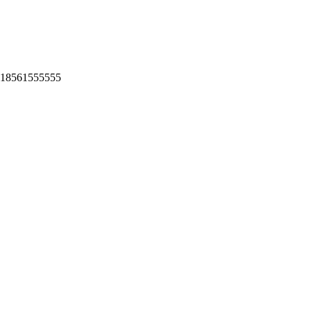
561555555