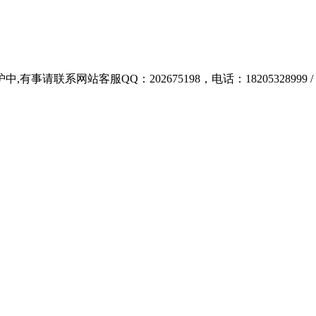
有事请联系网站客服QQ：202675198，电话：18205328999 / 18