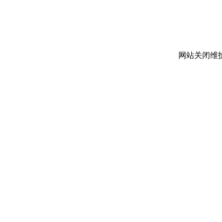
网站关闭维护中,